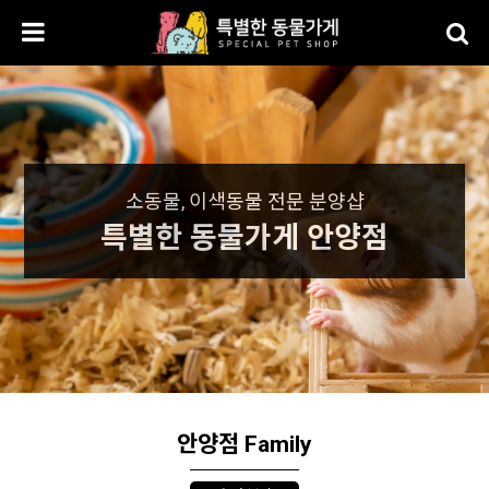
소동물, 이색동물 전문 분양샵
특별한 동물가게 안양점
안양점 Family