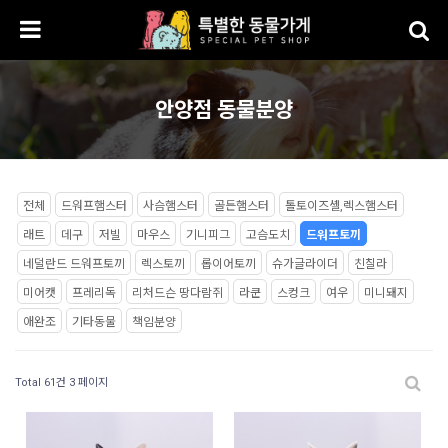
안양점 동물분양
전체
드워프햄스터
사슴햄스터
골든햄스터
톨토이즈셸,렉스햄스터
래트
데구
저빌
마우스
기니피그
고슴도치
드워프토끼
네덜란드 드워프토끼
렉스토끼
롭이어토끼
슈가글라이더
친칠라
미어캣
프레리독
리처드슨 땅다람쥐
라쿤
스컹크
여우
미니돼지
애완조
기타동물
책임분양
Total 61건
3 페이지