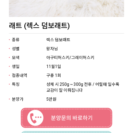
래트 (렉스 덤보래트)
종류
렉스 덤보래트
성별
왕자님
모색
아구티허스키/그레이허스키
생일
11월1일
접종내역
구충 1회
특징
성체 시 250g ~ 300g 전후 / 어릴때 일수록
교감이 잘 이뤄집니다
분양가
5만원