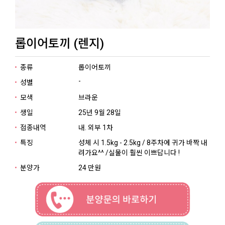
롭이어토끼 (렌지)
종류
롭이어토끼
-
성별
모색
브라운
생일
25년 9월 28일
접종내역
내. 외부 1차
특징
성체 시 1.5kg - 2.5kg / 8주차에 귀가 바짝 내
려가요^^ /실물이 훨씬 이쁘답니다 !
분양가
24 만원